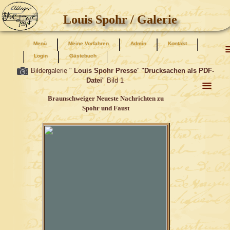
Louis Spohr / Galerie
Menü
Meine Vorfahren
Admin
Kontakt
Login
Gästebuch
Bildergalerie "
Louis Spohr Presse
" "
Drucksachen als PDF-
Datei
" Bild
1
Braunschweiger Neueste Nachrichten zu
Spohr und Faust