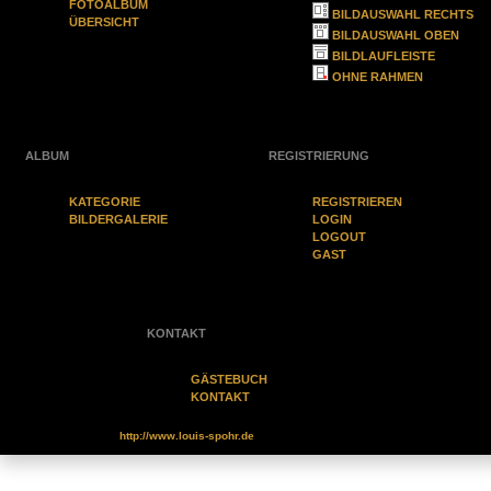
FOTOALBUM
BILDAUSWAHL RECHTS
ÜBERSICHT
BILDAUSWAHL OBEN
BILDLAUFLEISTE
OHNE RAHMEN
ALBUM
REGISTRIERUNG
KATEGORIE
REGISTRIEREN
BILDERGALERIE
LOGIN
LOGOUT
GAST
(0)
KONTAKT
GÄSTEBUCH
KONTAKT
http://www.louis-spohr.de
Stand 12.03.2020 , 16:35