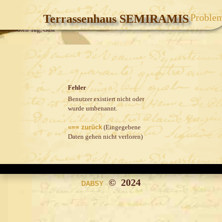
Proble
Terrassenhaus SEMIRAMIS
Home
|
Album
|
Login
|
« zurück
Guten Tag, Gast
<_menue>
Fehler
Benutzer existiert nicht oder
wurde umbenannt.
«== zurück
(Eingegebene
Daten gehen nicht verloren)
© 2024
DABSY